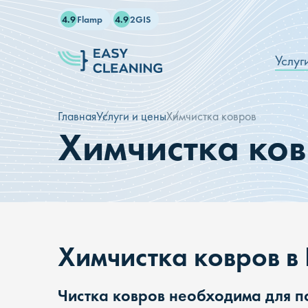
4.9
Flamp
4.9
2GIS
Услуг
Главная
Услуги и цены
Химчистка ковров
Химчистка ко
Химчистка ковров в
Чистка ковров необходима для п