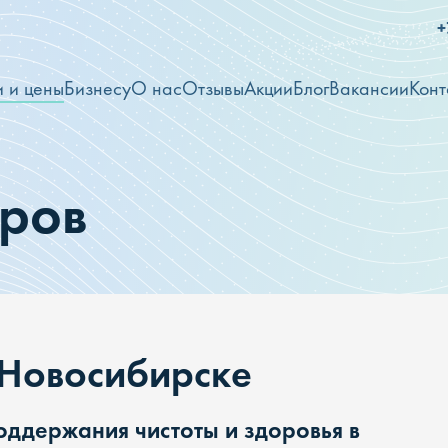
+
и и цены
Бизнесу
О нас
Отзывы
Акции
Блог
Вакансии
Конт
вров
 Новосибирске
оддержания чистоты и здоровья в